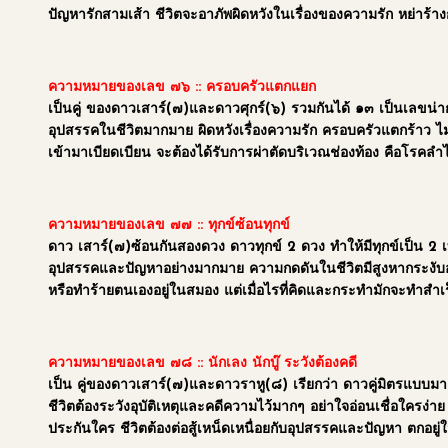
ปัญหารักสามเส้า ชีวิตจะอาภัพผิดหวังในเรื่องของความรัก หย่าร้างกั
ความหมายของเลข ๗๖
:: ครอบครัวแตกแยก
เป็นคู่ ของดาวเสาร์(๗)และดาวศุกร์(๖) รวมกันได้ ๑๓ เป็นเลขน่ากลั
อุปสรรคในชีวิตมากมาย ผิดหวังเรื่องความรัก ครอบครัวแตกร้าว ไ
เข้ามาเบียดเบียน จะต้องได้รับการผ่าตัดบริเวณช่องท้อง คือโรคล
ความหมายของเลข ๗๗
:: ทุกข์ซ้อนทุกข์
ดาว เสาร์(๗)ซ้อนกันสองดวง ดาวทุกข์ 2 ดวง ทำให้มีทุกข์เป็น 2 เ
อุปสรรคและปัญหาอย่างมากมาย ความกดดันในชีวิตมีสูงหากระงับอารม
หรือทำร้ายตนเองอยู่ในสมอง แต่เมื่อไรที่คิดและกระทำมักจะทำสำเร
ความหมายของเลข ๗๘
:: นักเลง นักบู๊ ระวังต้องคดี
เป็น คู่ของดาวเสาร์(๗)และดาวราหู(๘) เรียกว่า ดาวคู่มิตรแบบมาเฟ
ชีวิตต้องระวังอุบัติเหตุและคดีความไว้มากๆ อย่าใจอ่อนเชื่อใคร
ประกันใคร ชีวิตต้องต่อสู้เหน็ดเหนื่อยกับอุปสรรคและปัญหา ตกอ