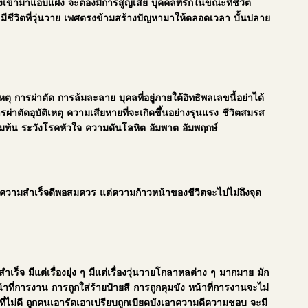
งเข้ามาแอบแฝง จะต้องมีการสูญเสีย บุคคลที่รักในขณะที่ชีวิต
จะมีชีวิตที่วุ่นวาย เพศตรงข้ามสร้างปัญหามาให้ตลอดเวลา บั้นปลาย
ุ การผ่าตัด การล้มละลาย บุคลที่อยู่ภายใต้อิทธิพลเลขนี้อย่าได้
่าตัดอุบัติเหตุ ความเสียหายที่จะเกิดขึ้นอย่างรุนแรง ชีวิตสมรส
งท่วมท้น ระวังโรคหัวใจ ความดันโลหิต อัมพาต อัมพฤกษ์
กับความสำเร็จดีพอสมควร แต่ความก้าวหน้าของชีวิตจะไปไม่ถึงจุด
็จ มีแต่เรื่องยุ่ง ๆ มีแต่เรื่องวุ่นวายโกลาหลต่าง ๆ มากมาย มัก
าที่การงาน การถูกใส่ร้ายป้ายสี การถูกคุมขัง หน้าที่การงานจะไม่
ที่ไม่ดี ถูกคนเอารัดเอาเปรียบถูกเบียดบังเอาความดีความชอบ จะมี