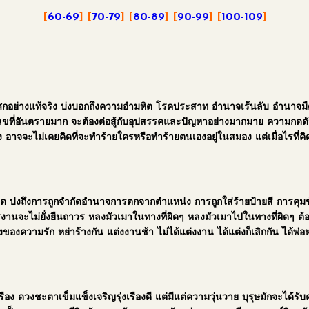
[
60-69
] [
70-79
] [
80-89
] [
90-99
] [
100-109
]
ศกอย่างแท้จริง บ่งบอกถึงความอำมหิต โรคประสาท อำนาจเร้นลับ อำนาจมืด
เลขที่อันตรายมาก จะต้องต่อสู้กับอุปสรรคและปัญหาอย่างมากมาย ความกดดันใ
ง อาจจะไม่เคยคิดที่จะทำร้ายใครหรือทำร้ายตนเองอยู่ในสมอง แต่เมื่อไรที
ด บ่งถึงการถูกจำกัดอำนาจการตกจากตำแหน่ง การถูกใส่ร้ายป้ายสี การคุมข
รงานจะไม่ยั่งยืนถาวร หลงมัวเมาในทางที่ผิดๆ หลงมัวเมาไปในทางที่ผิดๆ ต้องต
องความรัก หย่าร้างกัน แต่งงานช้า ไม่ได้แต่งงาน ได้แต่งก็เลิกกัน ได้พ่อห
เรือง ดวงชะตาเข็มแข็งเจริญรุ่งเรืองดี แต่มีแต่ความวุ่นวาย บุรุษมักจะได้ร