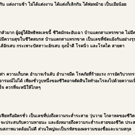
น แต่งงานช้า ไม่ได้แต่งงาน ได้แต่งก็เลิกกัน ได้พ่อหม้าย เป็นเมียน้อย
วมาก ผู้อยู่ใต้อิทธิพลเลขนี้ ชีวิตมักจะอับเฉา บ้านแตกสาแหรกขาด ไม่มีควา
ม่มีความสุขในชีวิตสมรส บ้านแตกสาแหรกขาด เป็นเลขที่ขัดแย้งกันอย่างรุ
ำไส้อักเสบ กระเพาะปัสสาวะอักเสบ ถุงน้ำดี โรคนิ่ว และโรคไต สายตา
ท่า ความเก็บกด อำนาจเร้นลับ อำนาจมืด โรคภัยที่ร้ายแรง การอัตวิบากกรรม
ณ์ไม่ได้ เพียงชั่ววูบหนึ่งของชีวิตอาจตัดสินใจทำอะไรลงไปด้วยความเหี้
็จ ควรที่จะหนีให้ไกลๆ
ียหรือมิตรชั่ว เป็นเลขที่บ่งถึงความระส่ำระสาย วุ่นวาย โกลาหลของชีวิต ปร
ง่าย จะประสบกับความหายนะ และยังหมายถึงความระส่ำระสายของชีวิต ประสบเ
ยู่ในสภาพแวดล้อมไม่ดี ส่วนใหญ่จะเป็นรหัสของผลรวมของชื่อและนามสกุล