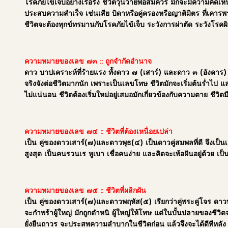
โรคภัยไข้เจ็บอย่างเรื้อรัง ชีวิตวุ่นวายพอสมควร มักจะมีความคิด
ประสบความสำเร็จ เช่นเสีย บิดาหรือคู่ครองหรือญาติมิตร ที่เคารพร
ชีวิตจะต้องทุกข์ทรมานกับโรคภัยไข้เจ็บ ระวังการผ่าตัด ระวังโรคผ
ความหมายของเลข ๗๓
:: ถูกจำกัดอำนาจ
ดาว บาปเคราะห์ที่ร้ายแรง ทั้งดาว ๗ (เสาร์) และดาว ๓ (อังคาร) เ
จริงจังต่อชีวิตมากนัก เพราะเป็นเลขโทษ ชีวิตมักจะเริ่มต้นร่ำไป 
ไม่แน่นอน ชีวิตต้องเริ่มใหม่อยู่เสมอมักเกี่ยวข้องกับความตาย ชีว
ความหมายของเลข ๗๔
:: ชีวิตที่ต้องเหนื่อยเปล่า
เป็น คู่ของดาวเสาร์(๗)และดาวพุธ(๔) เป็นดาวคู่สมพลที่ดี จึงเป็
สูงสุด เป็นคนรวนเร หูเบา เชื่อคนง่าย และคิดจะเพ้อฝันอยู่ด้วย เป็น
ความหมายของเลข ๗๕
:: ชีวิตที่ผลิกผัน
เป็น คู่ของดาวเสาร์(๗)และดาวพฤหัส(๕) เรียกว่าคู่พระคู่โจร ดาวบา
จะกำพร้าผู้ใหญ่ มักถูกตำหนิ ผู้ใหญ่ให้โทษ แต่ในบั้นปลายของชีวิ
ยั่งยืนถาวร จะประสพความลำบากในชีวิตก่อน แล้วจึงจะได้ดีทีหลัง 