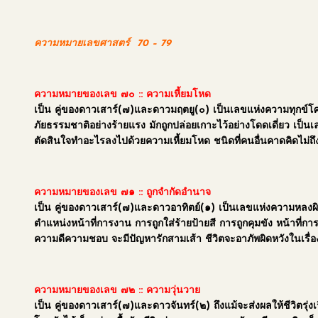
ความหมายเลขศาสตร์
70 – 79
ความหมายของเลข ๗๐ :: ความเหี้ยมโหด
เป็น คู่ของดาวเสาร์(๗)และดาวมฤตยู(๐) เป็นเลขแห่งความทุกข์โ
ภัยธรรมชาติอย่างร้ายแรง มักถูกปล่อยเกาะไว้อย่างโดดเดี่ยว เป็น
ตัดสินใจทำอะไรลงไปด้วยความเหี้ยมโหด ชนิดที่คนอื่นคาดคิดไม่ถึ
ความหมายของเลข ๗๑
::
ถูกจำกัดอำนาจ
เป็น คู่ของดาวเสาร์(๗)และดาวอาทิตย์(๑) เป็นเลขแห่งความหลงผิ
ตำแหน่งหน้าที่การงาน การถูกใส่ร้ายป้ายสี การถูกคุมขัง หน้าที่กา
ความดีความชอบ จะมีปัญหารักสามเส้า ชีวิตจะอาภัพผิดหวังในเรื่องข
ความหมายของเลข ๗๒
:: ความวุ่นวาย
เป็น คู่ของดาวเสาร์(๗)และดาวจันทร์(๒) ถึงแม้จะส่งผลให้ชีวิตรุ่ง