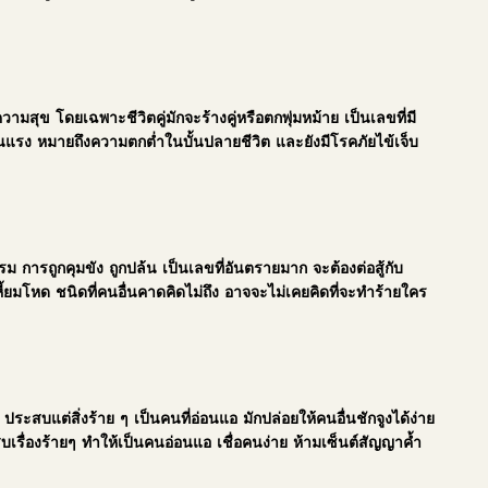
มสุข โดยเฉพาะชีวิตคู่มักจะร้างคู่หรือตกพุ่มหม้าย เป็นเลขที่มี
นแรง หมายถึงความตกต่ำในบั้นปลายชีวิต และยังมีโรคภัยไข้เจ็บ
 การถูกคุมขัง ถูกปล้น เป็นเลขที่อันตรายมาก จะต้องต่อสู้กับ
ยมโหด ชนิดที่คนอื่นคาดคิดไม่ถึง อาจจะไม่เคยคิดที่จะทำร้ายใคร
ะสบแต่สิ่งร้าย ๆ เป็นคนที่อ่อนแอ มักปล่อยให้คนอื่นชักจูงได้ง่าย
รื่องร้ายๆ ทำให้เป็นคนอ่อนแอ เชื่อคนง่าย ห้ามเซ็นต์สัญญาค้ำ