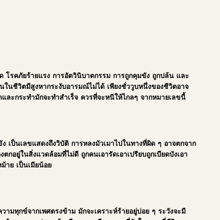
 โรคภัยร้ายแรง การอัตวินิบาตกรรม การถูกคุมขัง ถูกปล้น และ
นชีวิตมีสูงหากระงับอารมณ์ไม่ได้ เพียงชั่ววูบหนึ่งของชีวิตอาจ
่คิดและกระทำมักจะทำสำเร็จ ควรที่จะหนีให้ไกลๆ จากหมายเลขนี้
ัง เป็นเลขแสดงถึงวิบัติ การหลงมัวเมาไปในทางที่ผิด ๆ อาจตกจาก
กอยู่ในสิ่งแวดล้อมที่ไม่ดี ถูกคนเอารัดเอาเปรียบถูกเบียดบังเอา
ม้าย เป็นเมียน้อย
ับความทุกข์จากเพศตรงข้าม มักจะเคราะห์ร้ายอยู่บ่อย ๆ ระวังจะมี