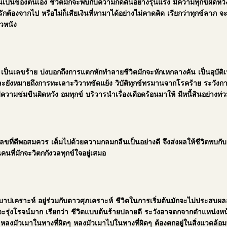
เห็นเป็นของตนเอง ชีวิตมักจะพบกับความกดดันอย่างรุนแรง มีความทุกข์ผิดหวั
ักต้องจากไป หรือไม่ก็เสียเงินที่หามาได้อย่างไม่คาดคิด เรียกว่าทุกข์ลาภ 
ิวหนัง
ป็นเลขร้าย บ่งบอกถึงการแตกหักทำลายชีวิตมักจะหักเหกลางคัน เป็นอุบัติเหต
และยังหมายถึงการทะเลาะวิวาทขัดแย้ง วิบัติทุกข์ทรมานจากโรคร้าย ระวังการผ
ิตมีความข่มขืนผิดหวัง อมทุกข์ บริวารนำเรื่องเดือดร้อนมาให้ มีหนี้สินอย่า
นเลขที่ดีพอสมควร เต็มไปด้วยความกลมกลืนเป็นอย่างดี จึงส่งผลให้ชีวิตพบ
คนที่มักจะวิตกกังวลทุกข์ใจอยู่เสมอ
ปเคราะห์ อยู่ร่วมกับดาวศุภเคราะห์ ชีวิตในการเริ่มต้นมักจะไม่ประสบผลสำเร
ตจะรุ่งโรจน์มาก เรียกว่า ชีวิตแบบต้นร้ายปลายดี ระวังอาจตกจากตำแหน่งหน้
หลงมัวเมาในทางที่ผิดๆ หลงมัวเมาไปในทางที่ผิดๆ ต้องตกอยู่ในสิ่งแวดล้อม