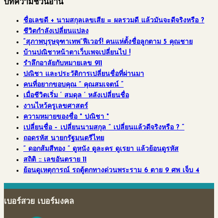
บทความชวนอ่าน
ชื่อเลขดี + นามสกุลเลขเสีย = ผลรวมดี แล้วมันจะดีจริงหรือ ?
ชีวิตกำลังเปลี่ยนแปลง
“สุภาพบุรุษจุฑาเทพ”ฟีเวอร์! คนแห่ตั้งชื่อลูกตาม 5 คุณชาย
บ้านปณิชาหน้าตาเว็บเพจเปลี่ยนไป !
รำลึกอาลัยกับหมายเลข 911
ปณิชา และประวัติการเปลี่ยนชื่อที่ผ่านมา
คนที่อยากขอบคุณ ” คุณสมเจตน์ “
เมื่อชีวิตเริ่ม ‘ สมดุล ‘ หลังเปลี่ยนชื่อ
งานไหว้ครูเลขศาสตร์
ความหมายของชื่อ * ปณิชา *
เปลี่ยนชื่อ – เปลี่ยนนามสกุล ” เปลี่ยนแล้วดีจริงหรือ ? “
ถอดรหัส นายกรัฐมนตรีไทย
” ดอกส้มสีทอง ” ดูหนัง ดูละคร ดูเรยา แล้วย้อนดูรหัส
สถิติ :: เลขอันตราย 11
ย้อนดูเหตุการณ์ รถตู้ตกทางด่วนพระราม 6 ตาย 9 ศพ เจ็บ 4
เบอร์สวย เบอร์มงคล