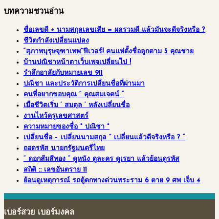
บทความชวนอ่าน
ชื่อเลขดี + นามสกุลเลขเสีย = ผลรวมดี แล้วมันจะดีจริงหรือ ?
ชีวิตกำลังเปลี่ยนแปลง
“สุภาพบุรุษจุฑาเทพ”ฟีเวอร์! คนแห่ตั้งชื่อลูกตาม 5 คุณชาย
บ้านปณิชาหน้าตาเว็บเพจเปลี่ยนไป !
รำลึกอาลัยกับหมายเลข 911
ปณิชา และประวัติการเปลี่ยนชื่อที่ผ่านมา
คนที่อยากขอบคุณ ” คุณสมเจตน์ “
เมื่อชีวิตเริ่ม ‘ สมดุล ‘ หลังเปลี่ยนชื่อ
งานไหว้ครูเลขศาสตร์
ความหมายของชื่อ * ปณิชา *
เปลี่ยนชื่อ – เปลี่ยนนามสกุล ” เปลี่ยนแล้วดีจริงหรือ ? “
ถอดรหัส นายกรัฐมนตรีไทย
” ดอกส้มสีทอง ” ดูหนัง ดูละคร ดูเรยา แล้วย้อนดูรหัส
สถิติ :: เลขอันตราย 11
ย้อนดูเหตุการณ์ รถตู้ตกทางด่วนพระราม 6 ตาย 9 ศพ เจ็บ 4
เบอร์สวย เบอร์มงคล