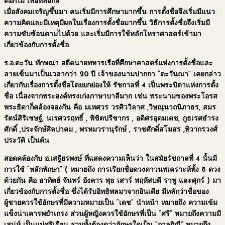
ดอกไม้ เพื่อหลอกผี ”
เมื่อสังคมเจริญขึ้นมา คนเริ่มมีการศึกษามากขึ้น การตั้งชื่อจึงเริ่มมีแนว
ความคิดและมีเหตุมีผลในเรื่องการตั้งชื่อมากขึ้น วิธีการตั้งชื่อจึงเริ่มมี
ความซับซ้อนตามไปด้วย และเริ่มมีการใช้หลักโหราศาสตร์เข้ามา
เกี่ยวข้องกับการตั้งชื่อ
ร.อ.ตะวัน ทักษณา อดีตนายทหารเรือที่ศึกษาศาสตร์แห่งการตั้งชื่อและ
ลายเซ็นมาเป็นเวลากว่า 20 ปี เจ้าของนามปากกา “ตะวันณา” เคยกล่าว
เกี่ยวกับเรื่องการตั้งชื่อโดยยกย่องให้ รัชกาลที่ 4 เป็นพระบิดาแห่งการตั้ง
ชื่อ เนื่องจากพระองค์ทรงเก่งภาษาบาลีมาก เช่น พระนามของพระโอรส
พระธิดาก็คล้องจองกัน คือ มเหศวร วรศิววิลาศ ,วิษณุนาถนิภาธร, สมร
รัตน์สิริเชษฐ์, นเรศวรฤทธิ์ , พิชิตปรีชากร , อดิศรอุดมเดช, ภูธเรศธำรง
ศักดิ์ ,ประจักษ์ศิลปาคม , พรหมวรานุรักษ์ , ราชศักดิ์สโมสร ,ทิวากรวงศ์
ประวัติ เป็นต้น
สอดคล้องกับ อ.เสฐียรพงษ์ ที่แสดงความเห็นว่า ในสมัยรัชกาลที่ 4 นั้นมี
การใช้ “หลักทักษา” ( หมายถึง การเรียกชื่อดวงดาวนพเคราะห์ทั้ง 8 ดวง
ด้วยกัน คือ อาทิตย์ จันทร์ อังคาร พุธ เสาร์ พฤหัสบดี ราหู และศุกร์ ) มา
เกี่ยวข้องกับการตั้งชื่อ ซึ่งได้รับอิทธิพลมาจากอินเดีย มีหลักว่าชื่อของ
ผู้ชายควรใช้อักษรที่มีความหมายเป็น “เดช” นำหน้า หมายถึง ความเข้ม
แข็งน่าเคารพยำเกรง ส่วนผู้หญิงควรใช้อักษรที่เป็น “ศรี” หมายถึงความมี