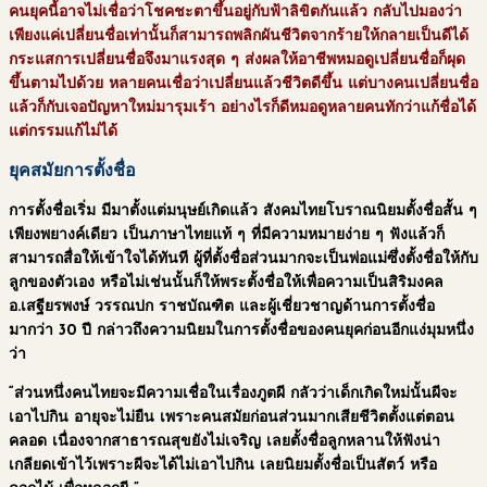
คนยุคนี้อาจไม่เชื่อว่าโชคชะตาขึ้นอยู่กับฟ้าลิขิตกันแล้ว กลับไปมองว่า
เพียงแค่เปลี่ยนชื่อเท่านั้นก็สามารถพลิกผันชีวิตจากร้ายให้กลายเป็นดีได้
กระแสการเปลี่ยนชื่อจึงมาแรงสุด ๆ ส่งผลให้อาชีพหมอดูเปลี่ยนชื่อก็ผุด
ขึ้นตามไปด้วย หลายคนเชื่อว่าเปลี่ยนแล้วชีวิตดีขึ้น แต่บางคนเปลี่ยนชื่อ
แล้วก็กับเจอปัญหาใหม่มารุมเร้า อย่างไรก็ดีหมอดูหลายคนทักว่าแก้ชื่อได้
แต่กรรมแก้ไม่ได้
ยุคสมัยการตั้งชื่อ
การตั้งชื่อเริ่ม มีมาตั้งแต่มนุษย์เกิดแล้ว สังคมไทยโบราณนิยมตั้งชื่อสั้น ๆ
เพียงพยางค์เดียว เป็นภาษาไทยแท้ ๆ ที่มีความหมายง่าย ๆ ฟังแล้วก็
สามารถสื่อให้เข้าใจได้ทันที ผู้ที่ตั้งชื่อส่วนมากจะเป็นพ่อแม่ซึ่งตั้งชื่อให้กับ
ลูกของตัวเอง หรือไม่เช่นนั้นก็ให้พระตั้งชื่อให้เพื่อความเป็นสิริมงคล
อ.เสฐียรพงษ์ วรรณปก ราชบัณฑิต และผู้เชี่ยวชาญด้านการตั้งชื่อ
มากว่า 30 ปี กล่าวถึงความนิยมในการตั้งชื่อของคนยุคก่อนอีกแง่มุมหนึ่ง
ว่า
“ส่วนหนึ่งคนไทยจะมีความเชื่อในเรื่องภูตผี กลัวว่าเด็กเกิดใหม่นั้นผีจะ
เอาไปกิน อายุจะไม่ยืน เพราะคนสมัยก่อนส่วนมากเสียชีวิตตั้งแต่ตอน
คลอด เนื่องจากสาธารณสุขยังไม่เจริญ เลยตั้งชื่อลูกหลานให้ฟังน่า
เกลียดเข้าไว้เพราะผีจะได้ไม่เอาไปกิน เลยนิยมตั้งชื่อเป็นสัตว์ หรือ