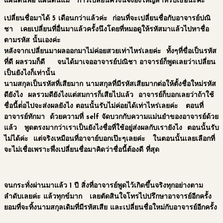
แผ่นดินพ่อ แผ่นดินแม่ การเปลี่ยนครั้งนี้จึงยิ่งใหญ่สำหรับเธอนะคะ ***
เปลี่ยนชื่อมาได้ 5 เดือนกว่าแล้วค่ะ ก่อนที่จะเปลี่ยนชื่อกับอาจารย์ปณิ
ชา เคยเปลี่ยนที่อื่นมาแล้วครั้งนึงโดยที่หมอดูให้รหัสมาแล้วไปหาชื่อ
ตามรหัส นั้นเองค่ะ
หลังจากเปลี่ยนมาผลออกมาไม่ค่อยสวยเท่าไหร่เลยค่ะ ทั้งๆที่ขื่อเป็นรหัส
ที่ดี ผลรวมก็ดี จนได้มาเจออาจารย์ปณิชา อาจารย์ก็พูดเลยว่าเปลี่ยน
เป็นยังไงก็เท่านั้น
นามสกุลเป็นรหัสที่เสียมาก
นามสกุลที่มีรหัสเสียมากต่อให้ตั้งชื่อใหม่รหัส
ดียังไง
ผลรวมดียังไงแต่สมการก็เสียไปแล้ว
อาจารย์ก็บอกเลยว่าถ้าใช้
ชื่อนี้ต่่อไปจะส่งผลยังไง ตอนนั้นรับไม่ค่อยได้เท่าไหร่เลยค่ะ ตอนที่
อาจารย์ทักมา ด้วยความที่ self จัดบวกกับความแม่นยำของอาจารย์ด้วย
แล้ว พูดตรงมากว่าเราเป็นยังไงชื่อที่ใช้อยู่ส่งผลกับเรายังไง ตอนนั้นรับ
ไม่ได้ค่ะ แต่จริงเหมือนที่อาจาย์บอกเป๊ะๆเลยค่ะ ในตอนนั้นเลยเลือกที่
จะไม่เชื่อเพราะพึ่งเปลี่ยนชื่อมาคิดว่าชื่อนี้ต้องดี ที่สุด
จนกระทั่งผ่านมาแล้ว 1 ปี สิ่งที่อาจารย์พูดไว้เกิดขึ้นจริงทุกอย่างตาม
ลำดับเลยค่ะ แล้วทุกข์มาก เลยตัดสินใจโทรไปปรึกษาอาจารย์อีกครั้ง
ยอมที่จะทิ้งนามสกุลเดิมที่มีรหัสเสีย และเปลี่ยนชื่อใหม่กับอาจารย์อีกครั้ง