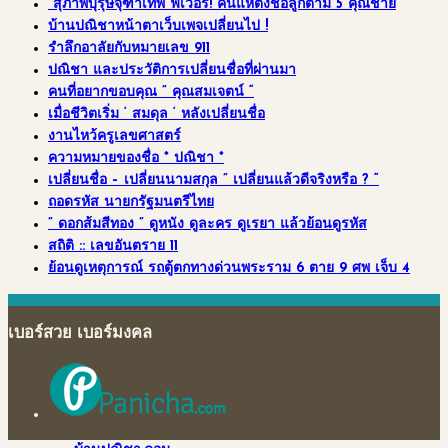
“สุภาพบุรุษจุฑาเทพ”ฟีเวอร์! คนแห่ตั้งชื่อลูกตาม 5 คุณชาย
บ้านปณิชาหน้าตาเว็บเพจเปลี่ยนไป !
รำลึกอาลัยกับหมายเลข 911
ปณิชา และประวัติการเปลี่ยนชื่อที่ผ่านมา
คนที่อยากขอบคุณ ” คุณสมเจตน์ “
เมื่อชีวิตเริ่ม ‘ สมดุล ‘ หลังเปลี่ยนชื่อ
งานไหว้ครูเลขศาสตร์
ความหมายของชื่อ * ปณิชา *
เปลี่ยนชื่อ – เปลี่ยนนามสกุล ” เปลี่ยนแล้วดีจริงหรือ ? “
ถอดรหัส นายกรัฐมนตรีไทย
” ดอกส้มสีทอง ” ดูหนัง ดูละคร ดูเรยา แล้วย้อนดูรหัส
สถิติ :: เลขอันตราย 11
ย้อนดูเหตุการณ์ รถตู้ตกทางด่วนพระราม 6 ตาย 9 ศพ เจ็บ 4
เบอร์สวย เบอร์มงคล