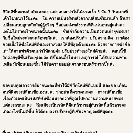
ชีวิตดีขึ้นตามลำดับเลยค่ะ แต่ขอบอกว่าไม่ได้รวดเร็ว 3 วัน 7 วันแบบที่
เค้าโฆษณาไว้นะคะ
ใน
ความเป็นจริงหลังจากเปลี่ยนชื่อมาแล้ว
ถ้าเรา
เปลี่ยนแบบถูกหลักกับผู้รู้จริงๆ
ชื่อย่อมส่งพลังงานที่ดีแน่นอนอยู่แล้วค่ะ
แต่ไม่ได้รวดเร็วขนาดนั้นนะคะ
ชื่อเก่ากับความเป็นตัวตนเก่าๆของเรา
กับชื่อใหม่จะส่งผลพร้อมๆกันค่ะ
เราต้องปรับตัว
ปรับความคิด
เราต้อง
ช่วยเอื้อให้ชื่อใหม่ที่ดีของเราส่งผลให้ดีที่สุดด้วยนะคะ
ด้วยจากการฆ่าชื่อ
เก่าให้ตายฆ่าตัวตนเก่าให้ตายค่ะ
ปรับปรุงตัวเองใหม่ด้วยค่ะ
ตอนนี้ชี
วิตค่อยๆดีขึ้นเรื่อยๆเลยค่ะ
ดีขึ้นจนอึ้งในบางเหตุการณ์ ได้รับความช่วย
เหลือ มีเพื่อนเยอะขึ้น
ได้รับความอบอุ่นจากครอบครัวมากขึ้นค่ะ
ขอขอบคุณอาจารย์มากนะคะที่ทำให้มีชีวืตใหม่ที่ดีแบบนี้ และ
ขอ
เตือน
คนที่คิดจะเปลี่ยนชื่อเองนะคะ ว่าอย่าเด็ดขาดนะคะ
การเปลี่ยนชื่อ
เรื่องตัวเลขเป็นรหัสที่ซับซ้อนมากกว่าที่คุณไปหาอ่านความหมายของ
แต่ละเลขนะ
คะ
ถึงแม้จะเป็นรหัสที่ดีแต่ถ้ามาอยู่กับรหัสนี้แล้วอาจจะ
เกิดอะไรที่ไม่ดีขึ้น
ก็ได้ค่ะ ควรปรึกษาผู้ที่เชี่ยวชาญจะดีที่สุดค่ะ