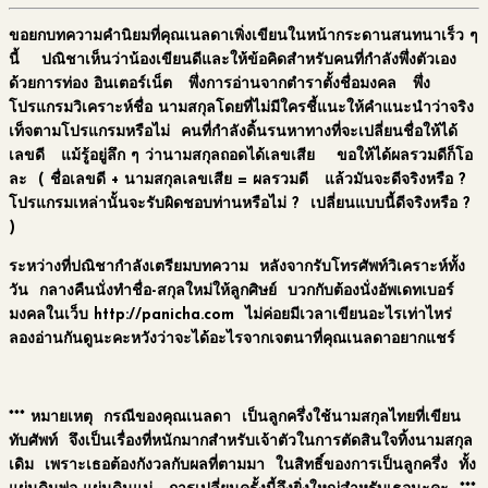
ขอยกบทความคำนิยมที่คุณเนลดาเพิ่งเขียนในหน้ากระดานสนทนาเร็ว ๆ
นี้ ปณิชาเห็นว่าน้องเขียนดีและให้ข้อคิดสำหรับคนที่กำลังพึ่งตัวเอง
ด้วยการท่อง อินเตอร์เน็ต พึ่งการอ่านจากตำราตั้งชื่อมงคล พึ่ง
โปรแกรมวิเคราะห์ชื่อ นามสกุลโดยที่ไม่มีใครชี้แนะให้คำแนะนำว่าจริง
เท็จตามโปรแกรมหรือไม่ คนที่กำลังดิ้นรนหาทางที่จะเปลี่ยนชื่อให้ได้
เลขดี แม้รู้อยู่ลึก ๆ ว่านามสกุลถอดได้เลขเสีย ขอให้ได้ผลรวมดีก็โอ
ละ ( ชื่อเลขดี + นามสกุลเลขเสีย = ผลรวมดี แล้วมันจะดีจริงหรือ ?
โปรแกรมเหล่านั้นจะรับผิดชอบท่านหรือไม่ ? เปลี่ยนแบบนี้ดีจริงหรือ ?
)
ระหว่างที่ปณิชากำลังเตรียมบทความ หลังจากรับโทรศัพท์วิเคราะห์ทั้ง
วัน กลางคืนนั่งทำชื่อ-สกุลใหม่ให้ลูกศิษย์ บวกกับต้องนั่งอัพเดทเบอร์
มงคลในเว็บ http://panicha.com ไม่ค่อยมีเวลาเขียนอะไรเท่าไหร่
ลองอ่านกันดูนะคะหวังว่าจะได้อะไรจากเจตนาที่คุณเนลดาอยากแชร์
*** หมายเหตุ กรณีของคุณเนลดา เป็นลูกครึ่งใช้นามสกุลไทยที่เขียน
ทับศัพท์ จึงเป็นเรื่องที่หนักมากสำหรับเจ้าตัวในการตัดสินใจทิ้งนามสกุล
เดิม เพราะเธอต้องกังวลกับผลที่ตามมา ในสิทธิ์ของการเป็นลูกครึ่ง ทั้ง